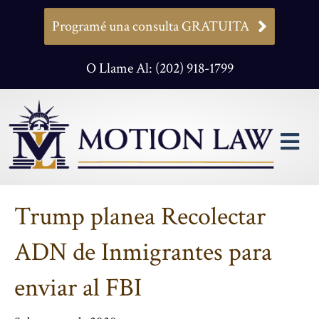
Programé una consulta GRATUITA
O Llame Al: (202) 918-1799
M
Trump planea Recolectar
ADN de Inmigrantes para
enviar al FBI