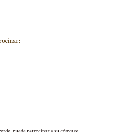
rocinar:
verde, puede patrocinar a su cónyuge,