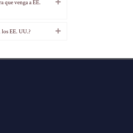
ra que venga a EE.
Expand
n los EE. UU.?
Expand