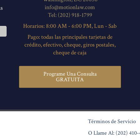
info@motionlaw.com
as
Tel: (202) 918-1799
Horarios: 8:00 AM - 6:00 PM, Lun - Sab
Pago: todas las principales tarjetas de
crédito, efectivo, cheque, giros postales,
cheque de caja
Programe Una Consulta
GRATUITA
Términos de Servicio
O Llame Al: (202) 410-