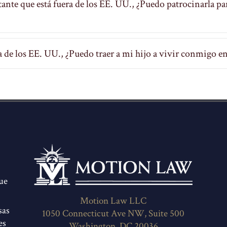
nte que está fuera de los EE. UU., ¿Puedo patrocinarla pa
 de los EE. UU., ¿Puedo traer a mi hijo a vivir conmigo e
ue
Motion Law LLC
sas
1050 Connecticut Ave NW, Suite 500
es
Washington, DC 20036