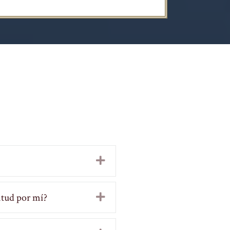
Expand
itud por mí?
Expand