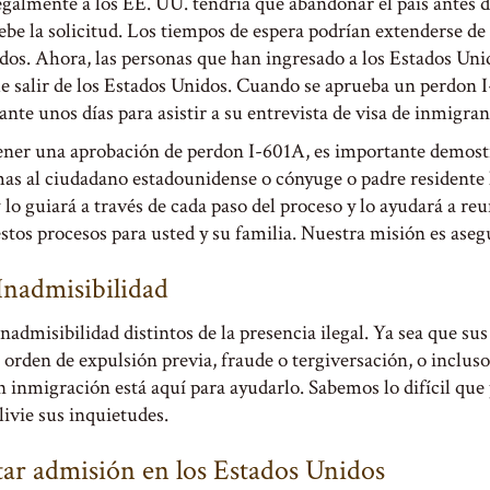
almente a los EE. UU. tendría que abandonar el país antes de
uebe la solicitud. Los tiempos de espera podrían extenderse d
idos. Ahora, las personas que han ingresado a los Estados Uni
 salir de los Estados Unidos. Cuando se aprueba un perdon I-
ante unos días para asistir a su entrevista de visa de inmigran
ener una aprobación de perdon I-601A, es importante demostra
mas al ciudadano estadounidense o cónyuge o padre residente
lo guiará a través de cada paso del proceso y lo ayudará a reu
tos procesos para usted y su familia. Nuestra misión es aseg
nadmisibilidad
nadmisibilidad distintos de la presencia ilegal. Ya sea que su
 orden de expulsión previa, fraude o tergiversación, o inclus
 inmigración está aquí para ayudarlo. Sabemos lo difícil qu
ivie sus inquietudes.
itar admisión en los Estados Unidos