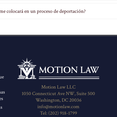
 me colocará en un proceso de deportación?
ue
Motion Law LLC
sas
1050 Connecticut Ave NW, Suite 500
es
Washington, DC 20036
info@motionlaw.com
as
Tel: (202) 918-1799