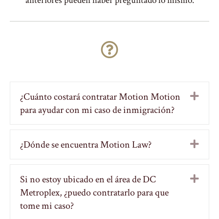
anteriores pueden haber preguntado lo mismo.
¿Cuánto costará contratar Motion Motion
Exp
para ayudar con mi caso de inmigración?
¿Dónde se encuentra Motion Law?
Exp
Si no estoy ubicado en el área de DC
Exp
Metroplex, ¿puedo contratarlo para que
tome mi caso?