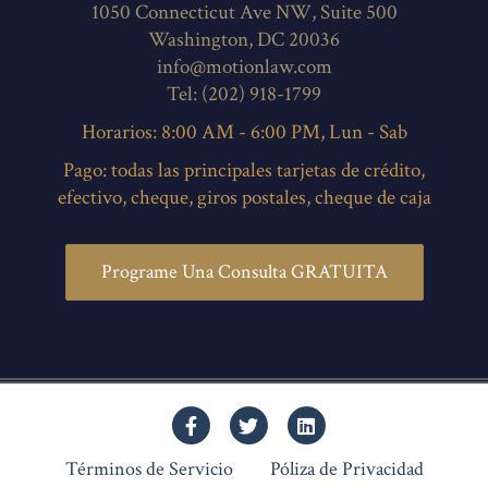
1050 Connecticut Ave NW, Suite 500
Washington, DC 20036
info@motionlaw.com
Tel: (202) 918-1799
Horarios: 8:00 AM - 6:00 PM, Lun - Sab
Pago: todas las principales tarjetas de crédito,
efectivo, cheque, giros postales, cheque de caja
Programe Una Consulta GRATUITA
Facebook
Twitter
Linkedin
Términos de Servicio
Póliza de Privacidad