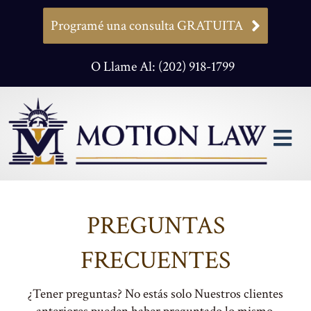
Programé una consulta GRATUITA
O Llame Al: (202) 918-1799
M
PREGUNTAS
FRECUENTES
¿Tener preguntas? No estás solo Nuestros clientes