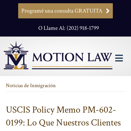
Programé una consulta GRATUITA
O Llame Al: (202) 918-1799
M
Noticias de Inmigración
USCIS Policy Memo PM-602-
0199: Lo Que Nuestros Clientes