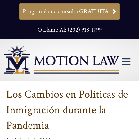
Programé una consulta GRATUITA
O Llame Al: (202) 918-1799
M
Los Cambios en Políticas de
Inmigración durante la
Pandemia