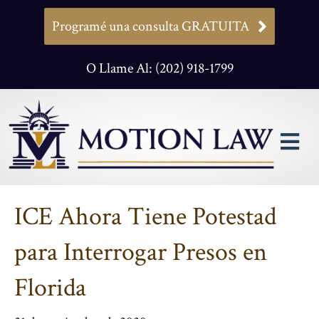
Programé una consulta GRATUITA
O Llame Al: (202) 918-1799
M
ICE Ahora Tiene Potestad
para Interrogar Presos en
Florida