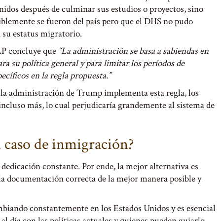
idos después de culminar sus estudios o proyectos, sino
iblemente se fueron del país pero que el DHS no pudo
 su estatus migratorio.
FAP concluye que
“La administración se basa a sabiendas en
 su política general y para limitar los períodos de
ecíficos en la regla propuesta.”
i la administración de Trump implementa esta regla, los
incluso más, lo cual perjudicaría grandemente al sistema de
 caso de inmigración?
dedicación constante. Por ende, la mejor alternativa es
 la documentación correcta de la mejor manera posible y
mbiando constantemente en los Estados Unidos y es esencial
 al día con las políticas actuales y quienes pueden guiarlo