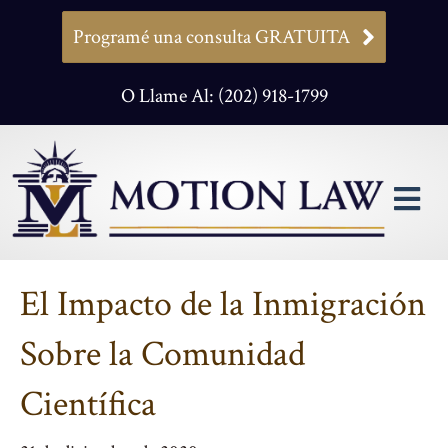
Programé una consulta GRATUITA
O Llame Al: (202) 918-1799
M
El Impacto de la Inmigración
Sobre la Comunidad
Científica