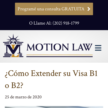
Programé una consulta GRATUITA
O Llame Al: (202) 918-1799
M
¿Cómo Extender su Visa B1
o B2?
25 de marzo de 2020