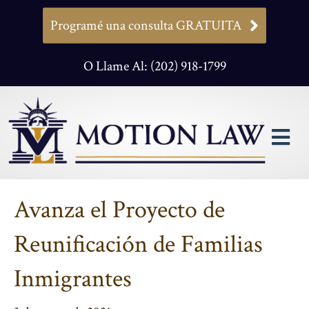
Programé una consulta GRATUITA
O Llame Al: (202) 918-1799
M
Avanza el Proyecto de
Reunificación de Familias
Inmigrantes