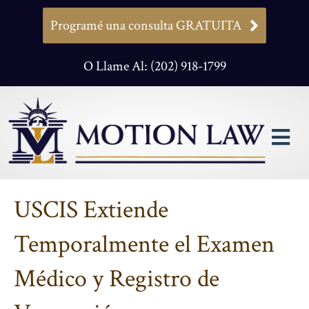
Programé una consulta GRATUITA
O Llame Al: (202) 918-1799
M
USCIS Extiende
Temporalmente el Examen
Médico y Registro de