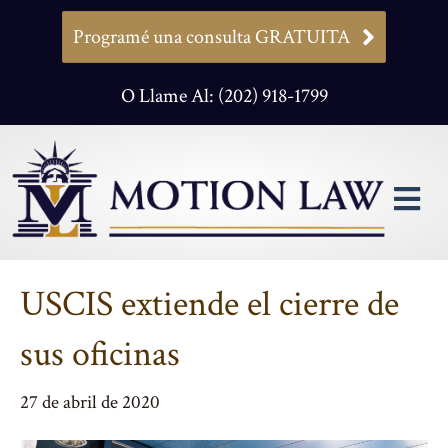
Programé una consulta GRATUITA
O Llame Al: (202) 918-1799
M
USCIS extiende el cierre de
sus oficinas
27 de abril de 2020