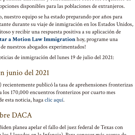
 opciones disponibles para las poblaciones de extranjeros.
so, nuestro equipo se ha estado preparando por años para
nte durante su viaje de inmigración en los Estados Unidos,
itoso y recibir una respuesta positiva a su aplicación de
tar a Motion Law Immigration
hoy, programe una
de nuestros abogados experimentados!
ticias de inmigración del lunes 19 de julio del 2021:
n junio del 2021
 recientemente publicó la tasa de aprehensiones fronterizas
era los 170,000 encuentros fronterizos por cuarto mes
e esta noticia, haga
clic aquí
.
 sobre DACA
den planea apelar el fallo del juez federal de Texas con
los Llegados en la Infancia). Para conocer más acerca de