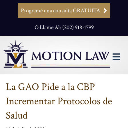
Programé una consulta GRATUITA
O Llame Al: (202) 918-1799
M
La GAO Pide a la CBP
Incrementar Protocolos de
Salud