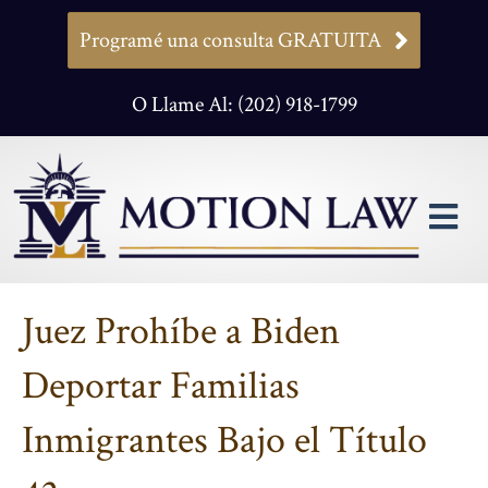
Programé una consulta GRATUITA
O Llame Al: (202) 918-1799
M
Juez Prohíbe a Biden
Deportar Familias
Inmigrantes Bajo el Título