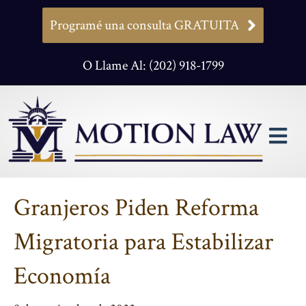
Programé una consulta GRATUITA
O Llame Al: (202) 918-1799
M
Granjeros Piden Reforma
Migratoria para Estabilizar
Economía