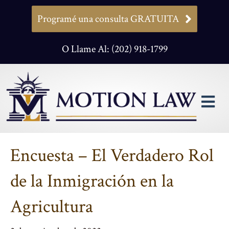
Programé una consulta GRATUITA
O Llame Al: (202) 918-1799
M
Encuesta – El Verdadero Rol
de la Inmigración en la
Agricultura