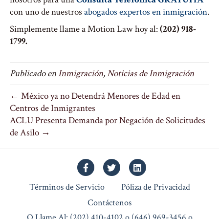
con uno de nuestros
abogados expertos en inmigración
.
Simplemente llame a Motion Law hoy al:
(202) 918-
1799.
Publicado en
Inmigración
,
Noticias de Inmigración
← México ya no Detendrá Menores de Edad en
Centros de Inmigrantes
ACLU Presenta Demanda por Negación de Solicitudes
de Asilo →
Facebook
Twitter
Linkedin
Términos de Servicio
Póliza de Privacidad
Contáctenos
O Llame Al: (202) 410-4102 o (646) 969-3456 o