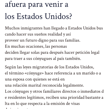
afuera
para
venir
a
los
Estados
Unidos
?
Muchos
inmigrantes
han
llegado
a
Estados
Unidos
bus
cando
hacer
sus
sueños
realidad
y así
proveer
un
futuro
digno
para sus
familias
.
En
muchas
ocaciones
, las personas
deciden
llegar
solas
para
después
hacer
petición
legal
para
traer
a sus
cónyugues
al
país
también
.
Según las leyes migratorias de los Estados Unidos,
el término «cónyuge» hace referencia a un marido o a
una esposa con quienes se está en
una relación marital reconocida legalmente.
Los cónyuges y otros familiares directos o inmediatos d
e residentes legítimos, reciben una prioridad bastante a
lta en lo que respecta a la emisión de visas