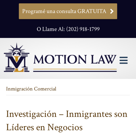
Programé una consulta GRATUITA
O Llame Al: (202) 918-1799
M
Inmigración Comercial
Investigación – Inmigrantes son
Líderes en Negocios