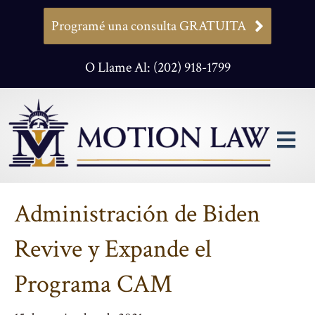
Programé una consulta GRATUITA
O Llame Al: (202) 918-1799
M
Administración de Biden
Revive y Expande el
Programa CAM