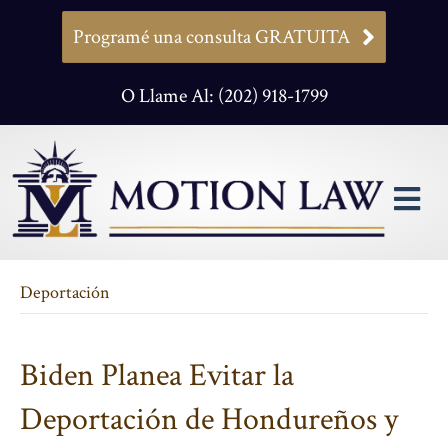
Programé una consulta GRATUITA
O Llame Al: (202) 918-1799
M
Deportación
Biden Planea Evitar la
Deportación de Hondureños y